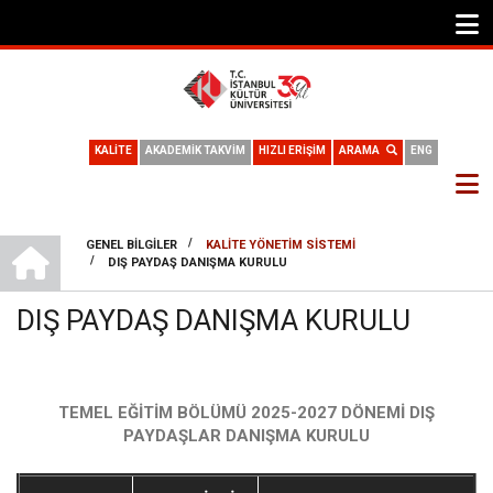
KALİTE
AKADEMİK TAKVİM
HIZLI ERİŞİM
ARAMA
ENG
TEMEL EĞITIM BÖLÜMÜ
/
GENEL BILGILER
KALITE YÖNETIM SISTEMI
/
DIŞ PAYDAŞ DANIŞMA KURULU
SAYFA
YOLU
DIŞ PAYDAŞ DANIŞMA KURULU
TEMEL EĞİTİM BÖLÜMÜ 2025-2027 DÖNEMİ DIŞ
PAYDAŞLAR DANIŞMA KURULU