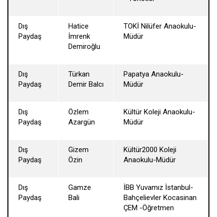
Dış
Hatice
TOKİ Nilüfer Anaokulu-
Paydaş
İmrenk
Müdür
Demiroğlu
Dış
Türkan
Papatya Anaokulu-
Paydaş
Demir Balcı
Müdür
Dış
Özlem
Kültür Koleji Anaokulu-
Paydaş
Azargün
Müdür
Dış
Gizem
Kültür2000 Koleji
Paydaş
Özin
Anaokulu-Müdür
Dış
Gamze
İBB Yuvamız İstanbul-
Paydaş
Bali
Bahçelievler Kocasinan
ÇEM -Öğretmen