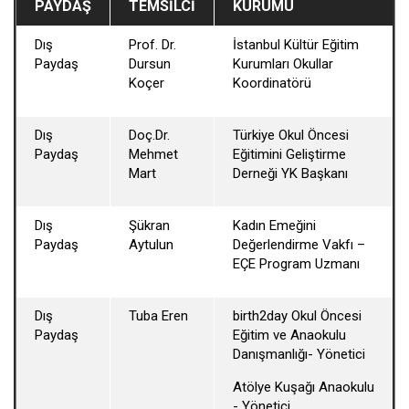
PAYDAŞ
TEMSILCI
KURUMU
Dış
Prof. Dr.
İstanbul Kültür Eğitim
Paydaş
Dursun
Kurumları Okullar
Koçer
Koordinatörü
Dış
Doç.Dr.
Türkiye Okul Öncesi
Paydaş
Mehmet
Eğitimini Geliştirme
Mart
Derneği YK Başkanı
Dış
Şükran
Kadın Emeğini
Paydaş
Aytulun
Değerlendirme Vakfı –
EÇE Program Uzmanı
Dış
Tuba Eren
birth2day Okul Öncesi
Paydaş
Eğitim ve Anaokulu
Danışmanlığı- Yönetici
Atölye Kuşağı Anaokulu
- Yönetici