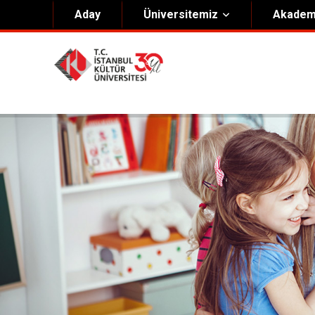
Aday
Üniversitemiz
Akadem
Hakkımızda
Yöneti
Genel Bilgiler
Kurucu 
Kültür Anayasası
Mütevell
Misyon & Vizyon
Rektörl
Kültür Koleji Vakfı ( KEV )
Organiz
Akıngüç Ödülü
İKÜ Ödülleri
İdari Birimler
Mevzuat
Onursal Doktora