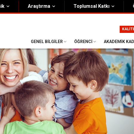
ik
Araştırma
Toplumsal Katkı
m
Kurumsal
KALİT
Onursal Başkan
Görsel Kimlik Rehberi
GENEL BILGILER
ÖĞRENCI
AKADEMIK KA
i Heyet
Kalite Yönetim Sistemi
ük
Stratejik Plan
asyon Şeması
Eğiticinin Eğitimi Programı
Bilgi Güvenliği
Politikalar