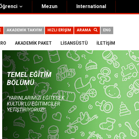
Öğrenci
Mezun
International
E
AKADEMİK TAKVİM
HIZLI ERİŞİM
ARAMA
ENG
DRO
AKADEMIK PAKET
LISANSÜSTÜ
İLETIŞIM
TEMEL EĞITIM
BÖLÜMÜ
"YARINLARIMIZI EĞITECEK
KÜLTÜR'LÜ EĞITIMCILER
YETIŞTIRIYORUZ!"