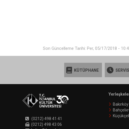
Son Güncelleme Tarihi: Per, 05/17/2018 - 10:
KÜTÜPHANE
SERVİS
Yerleşkele
Bakırköy
Bahçelie
Küçükçe
(0212) 498 41 41
(0212) 498 43 06