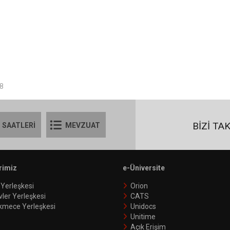
48
BİZİ TA
 SAATLERİ
MEVZUAT
rimiz
e-Üniversite
 Yerleşkesi
Orion
vler Yerleşkesi
CATS
kmece Yerleşkesi
Unidocs
Unitime
Açık Erişim