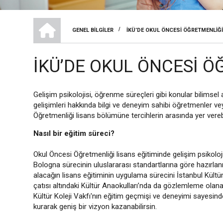
TEMEL EĞITIM BÖLÜMÜ
/
GENEL BILGILER
İKÜ’DE OKUL ÖNCESI ÖĞRETMENLIĞ
SAYFA
YOLU
İKÜ’DE OKUL ÖNCESI 
Gelişim psikolojisi, öğrenme süreçleri gibi konular bilimsel 
gelişimleri hakkında bilgi ve deneyim sahibi öğretmenler v
Öğretmenliği lisans bölümüne tercihlerin arasında yer verebi
Nasıl bir eğitim süreci?
Okul Öncesi Öğretmenliği lisans eğitiminde gelişim psikolojis
Bologna sürecinin uluslararası standartlarına göre hazırlan
alacağın lisans eğitiminin uygulama sürecini İstanbul Kültür
çatısı altındaki Kültür Anaokulları’nda da gözlemleme olanağ
Kültür Koleji Vakfı'nın eğitim geçmişi ve deneyimi sayesin
kurarak geniş bir vizyon kazanabilirsin.