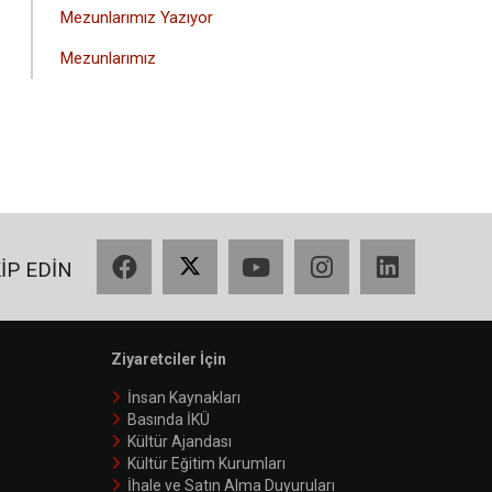
Mezunlarımız Yazıyor
Mezunlarımız
Facebook
X
YouTube
Instagram
LinkedIn
KİP EDİN
Ziyaretciler İçin
İnsan Kaynakları
Basında İKÜ
Kültür Ajandası
Kültür Eğitim Kurumları
İhale ve Satın Alma Duyuruları